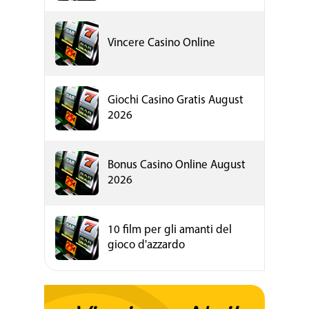
Vincere Casino Online
Giochi Casino Gratis August
2026
Bonus Casino Online August
2026
10 film per gli amanti del
gioco d'azzardo