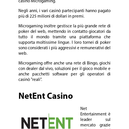
casino Microgaming.
Negli anni, i vari casinò partecipanti hanno pagato
più di 225 milioni di dollari in premi.
Microgaming inoltre gestisce la più grande rete di
poker del web, mettendo in contatto giocatori da
tutto il mondo tramite una piattaforma che
supporta moltissime lingue. I loro tornei di poker
sono considerati i più aggressivi e remunerativi del
web.
Microgaming offre anche una rete di Bingo, giochi
con dealer dal vivo, soluzioni per il gioco mobile e
anche pacchetti software per gli operatori di
casinò "reali".
NetEnt Casino
Net
Entertainment è
leader sul
mercato grazie