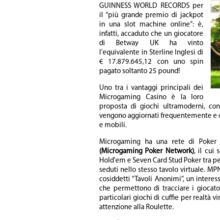
GUINNESS WORLD RECORDS per
il “più grande premio di jackpot
in una slot machine online”: è,
infatti, accaduto che un giocatore
di Betway UK ha vinto
l'equivalente in Sterline Inglesi di
€ 17.879.645,12 con uno spin
pagato soltanto 25 pound!
Uno tra i vantaggi principali dei
Microgaming Casino è la loro
proposta di giochi ultramoderni, con 
vengono aggiornati frequentemente e ogn
e mobili.
Microgaming ha una rete di Poker 
(Microgaming Poker Network)
, il cui
Hold'em e Seven Card Stud Poker tra 
seduti nello stesso tavolo virtuale. MPN
cosiddetti “Tavoli Anonimi”, un interes
che permettono di tracciare i giocato
particolari giochi di cuffie per realtà v
attenzione alla Roulette.