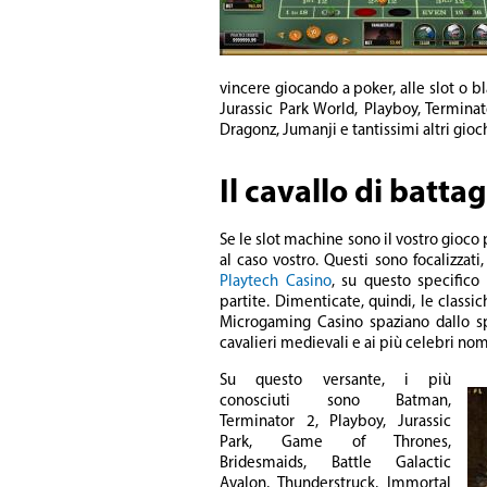
vincere giocando a poker, alle slot o 
Jurassic Park World, Playboy, Terminat
Dragonz, Jumanji e tantissimi altri gioch
Il cavallo di batta
Se le slot machine sono il vostro gioco
al caso vostro. Questi sono focalizzat
Playtech Casino
, su questo specifico
partite. Dimenticate, quindi, le classi
Microgaming Casino spaziano dallo spo
cavalieri medievali e ai più celebri nomi
Su questo versante, i più
conosciuti sono Batman,
Terminator 2, Playboy, Jurassic
Park, Game of Thrones,
Bridesmaids, Battle Galactic
Avalon, Thunderstruck, Immortal