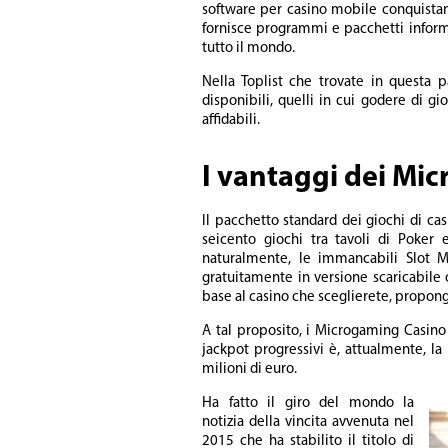
software per casino mobile conquistand
fornisce programmi e pacchetti informat
tutto il mondo.
Nella Toplist che trovate in questa 
disponibili, quelli in cui godere di gi
affidabili.
I vantaggi dei Mi
Il pacchetto standard dei giochi di ca
seicento giochi tra tavoli di Poker 
naturalmente, le immancabili Slot Ma
gratuitamente in versione scaricabile 
base al casino che sceglierete, propongo
A tal proposito, i Microgaming Casino 
jackpot progressivi è, attualmente, l
milioni di euro.
Ha fatto il giro del mondo la
notizia della vincita avvenuta nel
2015 che ha stabilito il titolo di