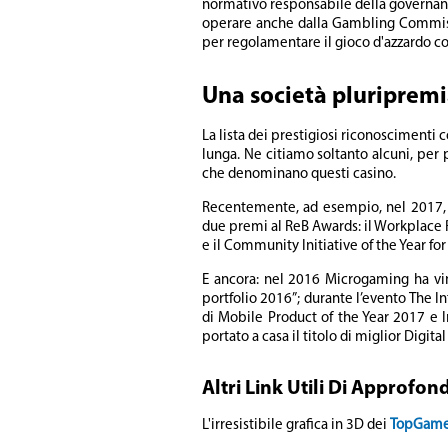
normativo responsabile della governance 
operare anche dalla Gambling Commissi
per regolamentare il gioco d'azzardo c
Una società pluriprem
La lista dei prestigiosi riconoscimenti
lunga. Ne citiamo soltanto alcuni, per p
che denominano questi casino.
Recentemente, ad esempio, nel 2017, l
due premi al ReB Awards: il Workplace R
e il Community Initiative of the Year for
E ancora: nel 2016 Microgaming ha vin
portfolio 2016”; durante l’evento The 
di Mobile Product of the Year 2017 e 
portato a casa il titolo di miglior Digit
Altri Link Utili Di Approfo
L'irresistibile grafica in 3D dei
TopGame