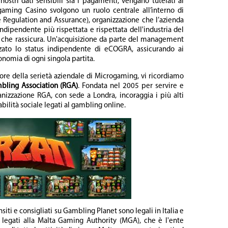
i nostri dati sensibili sia i pagamenti, vengano tutelati al
aming Casino svolgono un ruolo centrale all’interno di
gulation and Assurance), organizzazione che l’azienda
ndipendente più rispettata e rispettata dell'industria del
a che rassicura. Un'acquisizione da parte del management
zato lo status indipendente di eCOGRA, assicurando ai
utonomia di ogni singola partita.
ore della serietà aziendale di Microgaming, vi ricordiamo
ling Association (RGA)
. Fondata nel 2005 per servire e
ganizzazione RGA, con sede a Londra, incoraggia i più alti
abilità sociale legati al gambling online.
iti e consigliati su Gambling Planet sono legali in Italia e
 legati alla Malta Gaming Authority (MGA), che è l'ente