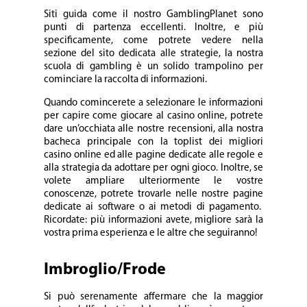
Siti guida come il nostro GamblingPlanet sono
punti di partenza eccellenti. Inoltre, e più
specificamente, come potrete vedere nella
sezione del sito dedicata alle strategie, la nostra
scuola di gambling è un solido trampolino per
cominciare la raccolta di informazioni.
Quando comincerete a selezionare le informazioni
per capire come giocare al casino online, potrete
dare un’occhiata alle nostre recensioni, alla nostra
bacheca principale con la toplist dei migliori
casino online ed alle pagine dedicate alle regole e
alla strategia da adottare per ogni gioco. Inoltre, se
volete ampliare ulteriormente le vostre
conoscenze, potrete trovarle nelle nostre pagine
dedicate ai software o ai metodi di pagamento.
Ricordate: più informazioni avete, migliore sarà la
vostra prima esperienza e le altre che seguiranno!
Imbroglio/Frode
Si può serenamente affermare che la maggior