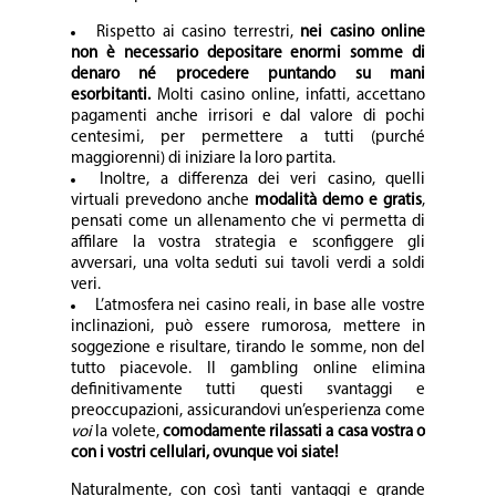
Rispetto ai casino terrestri,
nei casino online
non è necessario depositare enormi somme di
denaro né procedere puntando su mani
esorbitanti.
Molti casino online, infatti, accettano
pagamenti anche irrisori e dal valore di pochi
centesimi, per permettere a tutti (purché
maggiorenni) di iniziare la loro partita.
Inoltre, a differenza dei veri casino, quelli
virtuali prevedono anche
modalità demo e gratis
,
pensati come un allenamento che vi permetta di
affilare la vostra strategia e sconfiggere gli
avversari, una volta seduti sui tavoli verdi a soldi
veri.
L’atmosfera nei casino reali, in base alle vostre
inclinazioni, può essere rumorosa, mettere in
soggezione e risultare, tirando le somme, non del
tutto piacevole. Il gambling online elimina
definitivamente tutti questi svantaggi e
preoccupazioni, assicurandovi un’esperienza come
voi
la volete,
comodamente rilassati a casa vostra o
con i vostri cellulari, ovunque voi siate!
Naturalmente, con così tanti vantaggi e grande