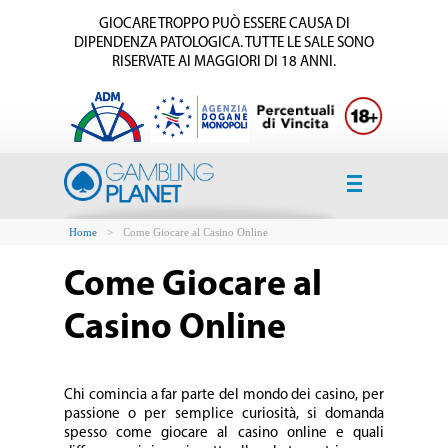
GIOCARE TROPPO PUÒ ESSERE CAUSA DI
DIPENDENZA PATOLOGICA. TUTTE LE SALE SONO
RISERVATE AI MAGGIORI DI 18 ANNI.
Home
>
Come Giocare al Casino Online
Come Giocare al
Casino Online
Chi comincia a far parte del mondo dei casino, per
passione o per semplice curiosità, si domanda
spesso come giocare al casino online e quali