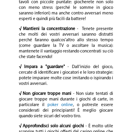
tavoli con piccole puntate: giocherete non solo
con meno stress (perché le somme in gioco
saranno inferiori) ma anche contro avversari meno
esperti e quindi più facili da battere!
√ Mantieni la concentrazione
- Tenete presente
che molti dei vostri avversari saranno distratti
perché faranno qualcos'altro allo stesso tempo
(come guardare la TV o ascoltare la musica):
mantenete il vantaggio restando concentrati su ciò
che state facendo!
√ Impara a "guardare"
- Dall'inizio del gioco,
cercate di identificare i giocatori e le loro strategie:
potete imparare molte cose imitando o ispirando i
vostri avversari.
√ Non giocare troppe mani
- Non siate tentati di
giocare troppe mani durante i giochi di carte, in
particolare il
poker online
, o potreste essere
considerati dei principianti! È meglio giocare
quando siete sicuri del vostro tiro.
√ Approfondisci solo alcuni giochi
- È molto utile
scoprire tutti i giochi offerti dal casino online che