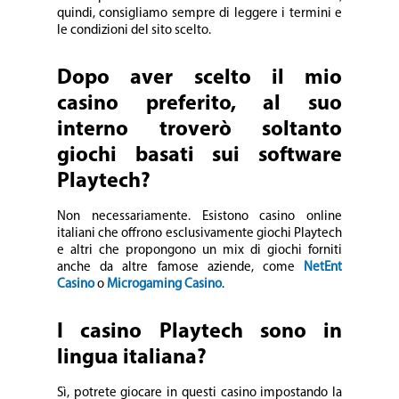
quindi, consigliamo sempre di leggere i termini e
le condizioni del sito scelto.
Dopo aver scelto il mio
casino preferito, al suo
interno troverò soltanto
giochi basati sui software
Playtech?
Non necessariamente. Esistono casino online
italiani che offrono esclusivamente giochi Playtech
e altri che propongono un mix di giochi forniti
anche da altre famose aziende, come
NetEnt
Casino
o
Microgaming Casino
.
I casino Playtech sono in
lingua italiana?
Sì, potrete giocare in questi casino impostando la