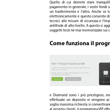
Quello di cui dovrete stare tranqui
pagamento in generale, i vostri fondi so
un trasferimento e l’altro. Anche se 
elettronicamente e questo consente di 
tecnici alle misure di sicurezza e l’im
antifrode di alto livello. A questo si 
soggetti terzi né mai memorizzate sui ca
Come funziona il prog
e Diamond sono i più prestigiosi, me
effettuate un deposito vi vengono ac
soglia massima richiesta si convertira
al servizio clienti, il programma VIP of