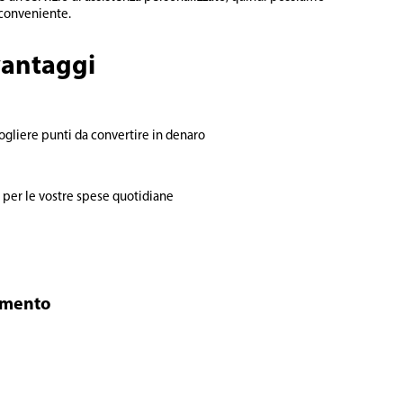
 conveniente.
 vantaggi
gliere punti da convertire in denaro
ca per le vostre spese quotidiane
dimento