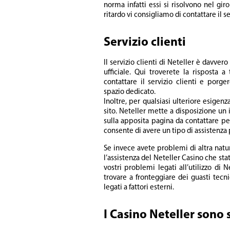
norma infatti essi si risolvono nel gi
ritardo vi consigliamo di contattare il se
Servizio clienti
Il servizio clienti di Neteller è davver
ufficiale. Qui troverete la risposta 
contattare il servizio clienti e por
spazio dedicato.
Inoltre, per qualsiasi ulteriore esigen
sito. Neteller mette a disposizione un
sulla apposita pagina da contattare pe
consente di avere un tipo di assistenza 
Se invece avete problemi di altra natur
l’assistenza del Neteller Casino che sta
vostri problemi legati all’utilizzo di 
trovare a fronteggiare dei guasti tecni
legati a fattori esterni.
I Casino Neteller sono 