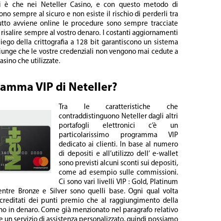
lli è che nei Neteller Casino, e con questo metodo di
no sempre al sicuro e non esiste il rischio di perderli tra
tutto avviene online le procedure sono sempre tracciate
risalire sempre al vostro denaro. I costanti aggiornamenti
piego della crittografia a 128 bit garantiscono un sistema
aggiunge che le vostre credenziali non vengono mai cedute a
sino che utilizzate.
ramma VIP di Neteller?
Tra le caratteristiche che
contraddistinguono Neteller dagli altri
portafogli elettronici c’è un
particolarissimo programma VIP
dedicato ai clienti. In base al numero
di depositi e all’utilizzo dell’ e-wallet
sono previsti alcuni sconti sui depositi,
come ad esempio sulle commissioni.
Ci sono vari livelli VIP : Gold, Platinum
ntre Bronze e Silver sono quelli base. Ogni qual volta
creditati dei punti premio che al raggiungimento della
nno in denaro. Come già menzionato nel paragrafo relativo
fre un servizio di assistenza personalizzato, quindi possiamo