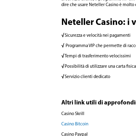
dire che usare Neteller Casino è molto
Neteller Casino: i
√
Sicurezza e velocità nei pagamenti
√
Programma VIP che permette di racco
√
Tempi di trasferimento velocissimi
√
Possibilità di utilizzare una carta fisi
√
Servizio clienti dedicato
Altri link utili di approfon
Casino Skrill
Casino Bitcoin
Casino Paypal