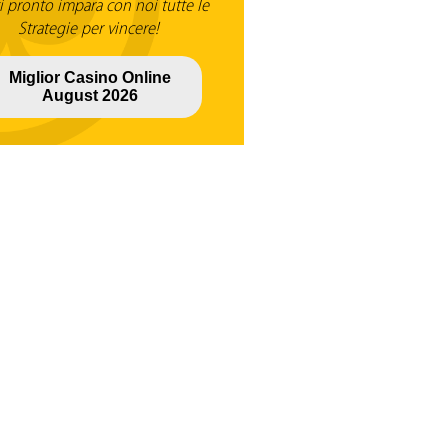
i pronto impara con noi tutte le
Strategie per vincere!
Miglior Casino Online
August 2026