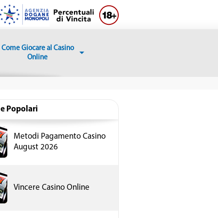
Come Giocare al Casino
Online
e Popolari
Metodi Pagamento Casino
August 2026
Vincere Casino Online