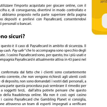
sent
lizzare l’importo acquistato per giocare online, con il
cifra e, di conseguenza, divertirvi in modo controllato e
 vi abbiamo proposto nella parte superiore della pagina
no depositi e prelievi con Paysafecard, consentendovi
i personali o bancari.
no sicuri?
uesto è il caso di Paysafecard in ambito di sicurezza. Il
ay cash. Pay safe”
che lo accompagna sono specchio degli
ate. I casino Paysafecard sono, per questo, tra i più usati e
compagnia Paysafecard è attualmente attiva in 43 paesi nel
è confermata dal fatto che i clienti sono costantemente
nto corrente, che non vengono richiesti agli utenti costi
e di deposito, non sono domandati i vostri dati personali, a
a una parte questa procedura può sembrare il rimedio per
 a soggetti terzi, dall’altra potrete pensare che questo
 della fraudolenza online. Ma non è così: ogni casino
 casino Paysafecard che Gambling Planet vi consiglia,
one attraverso un team di esperti impegnati a verificare