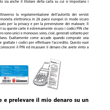
o sia anche il titolare della carta su cui si impostano i
ttraverso la regolamentazione dell’autorità dei servizi
 moneta elettronica in 28 paesi europei in modo sicuro
nsato per la privacy e per la prevenzione dei malware. Il
 su queste carte è estremamente sicuro: i codici PIN che
naro sono unici e monouso: sono, cioé, generati soltanto per
nullano. Esattamente come accade quando comprate una
a e grattate i codici per effettuare l’accredito. Questo vuol
conoscere il PIN ed incassare il denaro che avete vinto a
 e prelevare il mio denaro su un