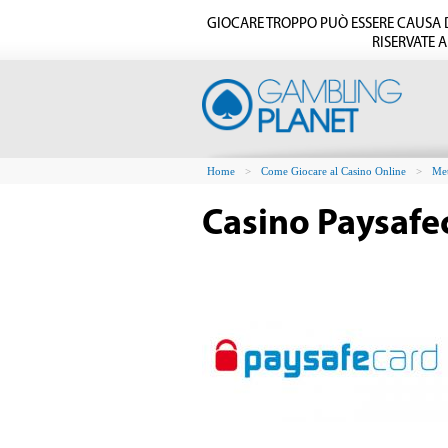
GIOCARE TROPPO PUÒ ESSERE CAUSA D
RISERVATE A
Home
>
Come Giocare al Casino Online
>
Met
Casino Paysafe