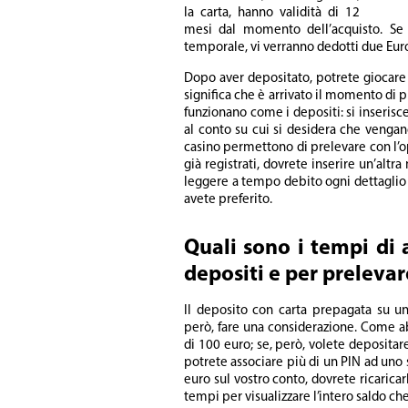
la carta, hanno validità di 12
mesi dal momento dell’acquisto. Se
temporale, vi verranno dedotti due Euro
Dopo aver depositato, potrete giocare e
significa che è arrivato il momento di p
funzionano come i depositi: si inserisce 
al conto su cui si desidera che vengano
casino permettono di prelevare con l’o
già registrati, dovrete inserire un’altr
leggere a tempo debito ogni dettaglio 
avete preferito.
Quali sono i tempi di a
depositi e per prelevar
Il deposito con carta prepagata su u
però, fare una considerazione. Come ab
di 100 euro; se, però, volete deposit
potrete associare più di un PIN ad uno
euro sul vostro conto, dovrete ricaricar
tempi per visualizzare l’intero saldo ch