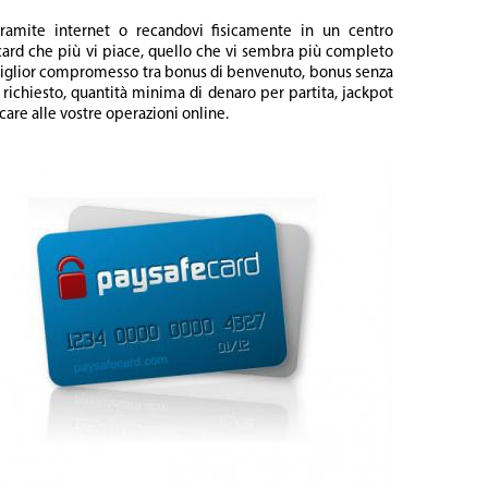
 tramite internet o recandovi fisicamente in un centro
fecard che più vi piace, quello che vi sembra più completo
l miglior compromesso tra bonus di benvenuto, bonus senza
richiesto, quantità minima di denaro per partita, jackpot
care alle vostre operazioni online.