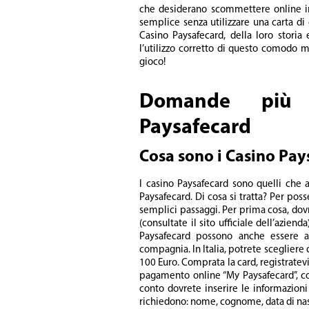
che desiderano scommettere online i
semplice senza utilizzare una carta di
Casino Paysafecard, della loro stori
l’utilizzo corretto di questo comodo 
gioco!
Domande più 
Paysafecard
Cosa sono i Casino Pa
I casino Paysafecard sono quelli che
Paysafecard. Di cosa si tratta? Per po
semplici passaggi. Per prima cosa, dovr
(consultate il sito ufficiale dell’aziend
Paysafecard possono anche essere acq
compagnia. In Italia, potrete scegliere
100 Euro. Comprata la card, registratevi
pagamento online “My Paysafecard”, com
conto dovrete inserire le informazioni
richiedono: nome, cognome, data di nasc