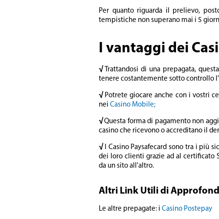
Per quanto riguarda il prelievo, posto
tempistiche non superano mai i 5 giorni
I vantaggi dei Cas
√
Trattandosi di una prepagata, questa
tenere costantemente sotto controllo 
√
Potrete giocare anche con i vostri c
nei
Casino Mobile
;
√
Questa forma di pagamento non aggiun
casino che ricevono o accreditano il de
√
I Casino Paysafecard sono tra i più si
dei loro clienti grazie ad al certificat
da un sito all'altro.
Altri Link Utili di Approfo
Le altre prepagate: i
Casino Postepay