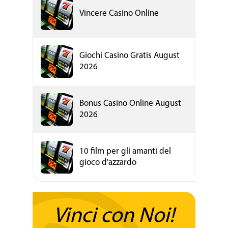
Vincere Casino Online
Giochi Casino Gratis August
2026
Bonus Casino Online August
2026
10 film per gli amanti del
gioco d'azzardo
Vinci con Noi!