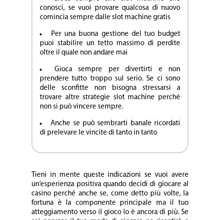
conosci, se vuoi provare qualcosa di nuovo
comincia sempre dalle slot machine gratis
Per una buona gestione del tuo budget
puoi stabilire un tetto massimo di perdite
oltre il quale non andare mai
Gioca sempre per divertirti e non
prendere tutto troppo sul serio. Se ci sono
delle sconfitte non bisogna stressarsi a
trovare altre strategie slot machine perché
non si può vincere sempre.
Anche se può sembrarti banale ricordati
di prelevare le vincite di tanto in tanto
Tieni in mente queste indicazioni se vuoi avere
un’esperienza positiva quando decidi di giocare al
casino perché anche se, come detto più volte, la
fortuna è la componente principale ma il tuo
atteggiamento verso il gioco lo è ancora di più. Se