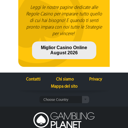
Leggi le nostre pagine dedicate alle
Regole Casino per imparare tutto quello
di cui hai bisogno! E quando ti senti
pronto impara con noi tutte le Strategie
per vincere!
Miglior Casino Online
August 2026
Contatti
Chi siamo
Privacy
Mappa del sito