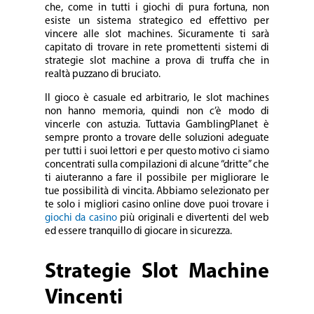
che, come in tutti i giochi di pura fortuna, non
esiste un sistema strategico ed effettivo per
vincere alle slot machines. Sicuramente ti sarà
capitato di trovare in rete promettenti sistemi di
strategie slot machine a prova di truffa che in
realtà puzzano di bruciato.
Il gioco è casuale ed arbitrario, le slot machines
non hanno memoria, quindi non c’è modo di
vincerle con astuzia. Tuttavia GamblingPlanet è
sempre pronto a trovare delle soluzioni adeguate
per tutti i suoi lettori e per questo motivo ci siamo
concentrati sulla compilazioni di alcune “dritte” che
ti aiuteranno a fare il possibile per migliorare le
tue possibilità di vincita. Abbiamo selezionato per
te solo i migliori casino online dove puoi trovare i
giochi da casino
più originali e divertenti del web
ed essere tranquillo di giocare in sicurezza.
Strategie Slot Machine
Vincenti