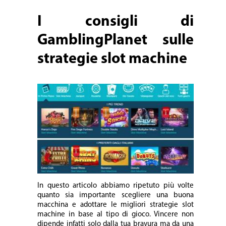
I consigli di
GamblingPlanet sulle
strategie slot machine
In questo articolo abbiamo ripetuto più volte
quanto sia importante scegliere una buona
macchina e adottare le migliori strategie slot
machine in base al tipo di gioco. Vincere non
dipende infatti solo dalla tua bravura ma da una