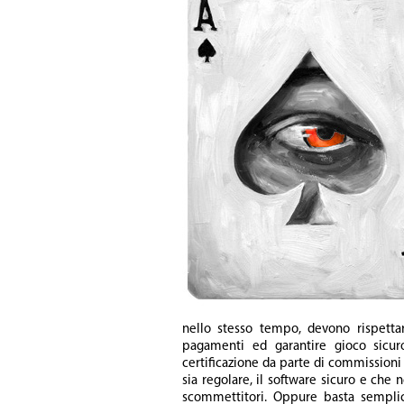
nello stesso tempo, devono rispettar
pagamenti ed garantire gioco sicur
certificazione da parte di commissioni
sia regolare, il software sicuro e che n
scommettitori. Oppure basta sempli