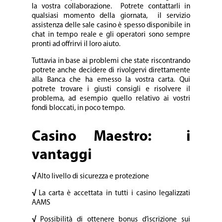
la vostra collaborazione. Potrete contattarli in
qualsiasi momento della giornata, il servizio
assistenza delle sale casino è spesso disponibile in
chat in tempo reale e gli operatori sono sempre
pronti ad offrirvi il loro aiuto.
Tuttavia in base ai problemi che state riscontrando
potrete anche decidere di rivolgervi direttamente
alla Banca che ha emesso la vostra carta. Qui
potrete trovare i giusti consigli e risolvere il
problema, ad esempio quello relativo ai vostri
fondi bloccati, in poco tempo.
Casino Maestro: i
vantaggi
√
Alto livello di sicurezza e protezione
√
La carta è accettata in tutti i casino legalizzati
AAMS
√
Possibilità di ottenere bonus d’iscrizione sui