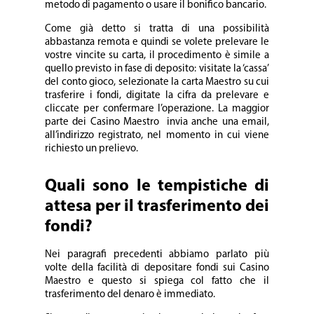
metodo di pagamento o usare il bonifico bancario.
Come già detto si tratta di una possibilità
abbastanza remota e quindi se volete prelevare le
vostre vincite su carta, il procedimento è simile a
quello previsto in fase di deposito: visitate la ‘cassa’
del conto gioco, selezionate la carta Maestro su cui
trasferire i fondi, digitate la cifra da prelevare e
cliccate per confermare l’operazione. La maggior
parte dei Casino Maestro invia anche una email,
all’indirizzo registrato, nel momento in cui viene
richiesto un prelievo.
Quali sono le tempistiche di
attesa per il trasferimento dei
fondi?
Nei paragrafi precedenti abbiamo parlato più
volte della facilità di depositare fondi sui Casino
Maestro e questo si spiega col fatto che il
trasferimento del denaro è immediato.