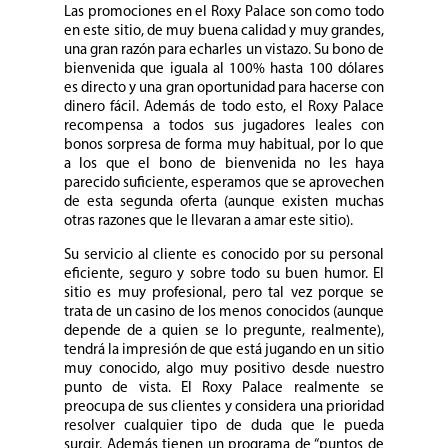
Las promociones en el Roxy Palace son como todo
en este sitio, de muy buena calidad y muy grandes,
una gran razón para echarles un vistazo. Su bono de
bienvenida que iguala al 100% hasta 100 dólares
es directo y una gran oportunidad para hacerse con
dinero fácil. Además de todo esto, el Roxy Palace
recompensa a todos sus jugadores leales con
bonos sorpresa de forma muy habitual, por lo que
a los que el bono de bienvenida no les haya
parecido suficiente, esperamos que se aprovechen
de esta segunda oferta (aunque existen muchas
otras razones que le llevaran a amar este sitio).
Su servicio al cliente es conocido por su personal
eficiente, seguro y sobre todo su buen humor. El
sitio es muy profesional, pero tal vez porque se
trata de un casino de los menos conocidos (aunque
depende de a quien se lo pregunte, realmente),
tendrá la impresión de que está jugando en un sitio
muy conocido, algo muy positivo desde nuestro
punto de vista. El Roxy Palace realmente se
preocupa de sus clientes y considera una prioridad
resolver cualquier tipo de duda que le pueda
surgir. Además tienen un programa de “puntos de