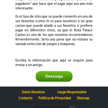
jugadores” que hace que el jugar aquí sea aún más
interesante.
Es el tipo de sitio que se puede convertir en uno de
sus favoritos (como lo es para nosotros) o un gran
casino que puede añadir a sus favoritos si prefiere
jugar en diferentes sitios, ya que el Roxy Palace
Casino es uno de los que nosotros recomendamos
fervientemente. Sería una pena que no visitara su
variada selección de juegos y máquinas.
Escriba la información que aquí se require para
enviar a un amigo.
Descarga
Sobre Nosotros
Juego Responsable
Contacto
Política de Privacidad
Sitemap