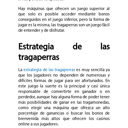
Hay máquinas que ofrecen un juego superior al
que solo es posible acceder mediante bonos
conseguidos en el juego inferior, pero la forma de
jugar es la misma, las tragaperras son un juego fácil
de entender y de disfrutar.
Estrategia de las
tragaperras
La
estrategia de las tragaperras
es muy sencilla ya
que los jugadores no dependen de numerosas y
difíciles formas de jugar para ser afortunados. En
este juego la suerte es la principal y casi única
responsable de convertirte en ganador o en
perdedor, aunque hay alguna forma de poder tener
más posibilidades de ganar en las tragamonedas,
como elegir una máquina que ofrezca un alto
porcentaje de ganancias o buscar los bonos de
bienvenida más altos que ofrecen los casinos
online a sus jugadores.