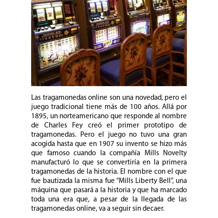
Las tragamonedas online son una novedad, pero el
juego tradicional tiene más de 100 años. Allá por
1895, un norteamericano que responde al nombre
de Charles Fey creó el primer prototipo de
tragamonedas. Pero el juego no tuvo una gran
acogida hasta que en 1907 su invento se hizo más
que famoso cuando la compañía Mills Novelty
manufacturó lo que se convertiría en la primera
tragamonedas de la historia. El nombre con el que
fue bautizada la misma fue “Mills Liberty Bell”, una
máquina que pasará a la historia y que ha marcado
toda una era que, a pesar de la llegada de las
tragamonedas online, va a seguir sin decaer.