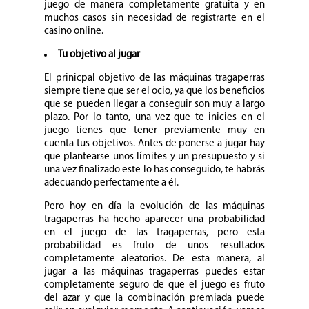
juego de manera completamente gratuita y en
muchos casos sin necesidad de registrarte en el
casino online.
Tu objetivo al jugar
El prinicpal objetivo de las máquinas tragaperras
siempre tiene que ser el ocio, ya que los beneficios
que se pueden llegar a conseguir son muy a largo
plazo. Por lo tanto, una vez que te inicies en el
juego tienes que tener previamente muy en
cuenta tus objetivos. Antes de ponerse a jugar hay
que plantearse unos límites y un presupuesto y si
una vez finalizado este lo has conseguido, te habrás
adecuando perfectamente a él.
Pero hoy en día la evolución de las máquinas
tragaperras ha hecho aparecer una probabilidad
en el juego de las tragaperras, pero esta
probabilidad es fruto de unos resultados
completamente aleatorios. De esta manera, al
jugar a las máquinas tragaperras puedes estar
completamente seguro de que el juego es fruto
del azar y que la combinación premiada puede