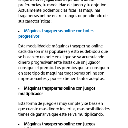
preferencias, tu modalidad de juego y tu objetivo.
Actualmente podemos clasificas las máquinas
tragaperras online en tres rangos dependiendo de
sus características:
Máquinas tragaperras online con botes
progresivos
Esta modalidad de máquinas tragaperras online
cada día son más populares y esto es debido a que
se basan en un bote en el que se va acumulando
dinero progresivamente hasta que un jugador
consigue el premio. Los premios que se consiguen
en este tipo de máquinas tragaperras online son
impresionantes y por eso tienen tantos adeptos.
Máquinas tragaperras online con juegos
multiplicador
Esta forma de juego es muy simple y se basa en
que cuanto más dinero inviertas, más posibilidades
tienes de ganar ya que este se va multiplicando.
Máquinas tragaperras online con juegos