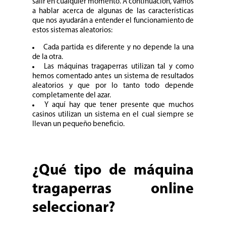
salir en cualquier momento. A continuación, vamos
a hablar acerca de algunas de las características
que nos ayudarán a entender el funcionamiento de
estos sistemas aleatorios:
Cada partida es diferente y no depende la una
de la otra.
Las máquinas tragaperras utilizan tal y como
hemos comentado antes un sistema de resultados
aleatorios y que por lo tanto todo depende
completamente del azar.
Y aquí hay que tener presente que muchos
casinos utilizan un sistema en el cual siempre se
llevan un pequeño beneficio.
¿Qué tipo de máquina
tragaperras online
seleccionar?