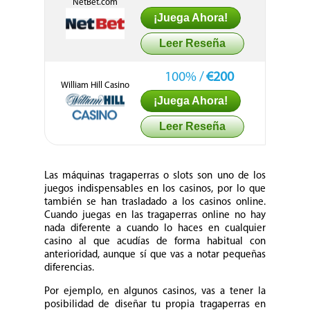
NetBet.com
¡Juega Ahora!
Leer Reseña
100% /
€200
William Hill Casino
¡Juega Ahora!
Leer Reseña
Las máquinas tragaperras o slots son uno de los
juegos indispensables en los casinos, por lo que
también se han trasladado a los casinos online.
Cuando juegas en las tragaperras online no hay
nada diferente a cuando lo haces en cualquier
casino al que acudías de forma habitual con
anterioridad, aunque sí que vas a notar pequeñas
diferencias.
Por ejemplo, en algunos casinos, vas a tener la
posibilidad de diseñar tu propia tragaperras en