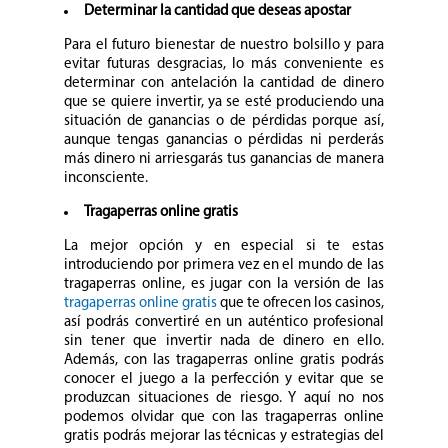
Determinar la cantidad que deseas apostar
Para el futuro bienestar de nuestro bolsillo y para
evitar futuras desgracias, lo más conveniente es
determinar con antelación la cantidad de dinero
que se quiere invertir, ya se esté produciendo una
situación de ganancias o de pérdidas porque así,
aunque tengas ganancias o pérdidas ni perderás
más dinero ni arriesgarás tus ganancias de manera
inconsciente.
Tragaperras online gratis
La mejor opción y en especial si te estas
introduciendo por primera vez en el mundo de las
tragaperras online, es jugar con la versión de las
tragaperras online gratis
que te ofrecen los casinos,
así podrás convertiré en un auténtico profesional
sin tener que invertir nada de dinero en ello.
Además, con las tragaperras online gratis podrás
conocer el juego a la perfección y evitar que se
produzcan situaciones de riesgo. Y aquí no nos
podemos olvidar que con las tragaperras online
gratis podrás mejorar las técnicas y estrategias del