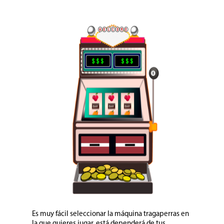
Es muy fácil seleccionar la máquina tragaperras en
la que quieres jugar, está dependerá de tus