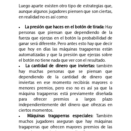
Luego aparte existen otro tipo de estrategias que,
aunque algunos jugadores piensen que son ciertas,
en realidad no es así como:
La presión que haces en el botón de tirada:
Hay
personas que piensan que dependiendo de la
fuerza que ejerzas en el botón la probabilidad de
ganar será diferente. Pero antes esto hay que decir
que hoy en días las máquinas tragaperras están
automatizadas y que la presión que ejerzas sobre
el botón no tiene nada que ver con el resultado.
La cantidad de dinero que inviertas:
también
hay muchas personas que se piensan que
dependiendo de la cantidad de dinero que
inviertas en ese momento recibirás mayores o
menores premios, pero eso no es así ya que la
máquina tragaperras está previamente diseñada
para ofrecer premios a largos plazo
independientemente del dinero que ofrezcas en
ciertos momentos.
Máquinas tragaperras especiales:
También
muchos jugadores aseguran que hay máquinas
tragaperras que ofrecen mayores premios de las