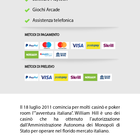
Giochi Arcade
Assistenza telefonica
METODI DI PAGAMENTO
METODI DI PRELIEVO
Il 18 luglio 2011 comincia per molti casinò e poker
room l'”avventura italiana”. William Hill è uno dei
casinò che ha ottenuto l'autorizzazione
dall'Amministrazione Autonoma dei Monopoli di
Stato per operare nel florido mercato italiano.