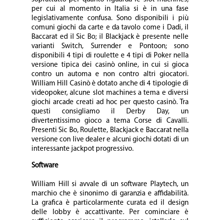
per cui al momento in Italia si è in una fase
legislativamente confusa. Sono disponibili i più
comuni giochi da carte e da tavolo come i Dadi, il
Baccarat ed il Sic Bo; il Blackjack è presente nelle
varianti Switch, Surrender e Pontoon; sono
disponibili 4 tipi di roulette e 4 tipi di Poker nella
versione tipica dei casinò online, in cui si gioca
contro un automa e non contro altri giocatori.
William Hill Casinò è dotato anche di 4 tipologie di
videopoker, alcune slot machines a tema e diversi
giochi arcade creati ad hoc per questo casinò. Tra
questi consigliamo il Derby Day, un
divertentissimo gioco a tema Corse di Cavalli.
Presenti Sic Bo, Roulette, Blackjack e Baccarat nella
versione con live dealer e alcuni giochi dotati di un
interessante jackpot progressivo.
Software
William Hill si avvale di un software Playtech, un
marchio che è sinonimo di garanzia e affidabilità.
La grafica è particolarmente curata ed il design
delle lobby è accattivante. Per cominciare è