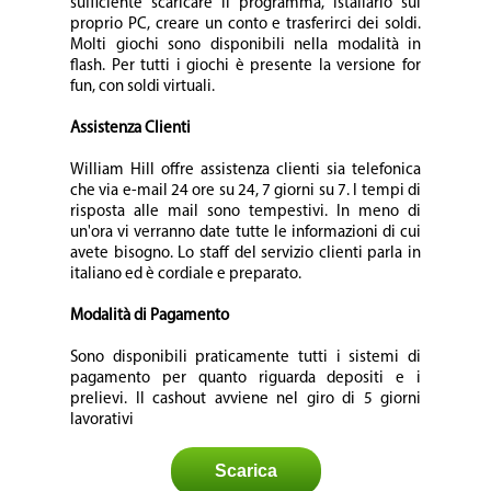
sufficiente scaricare il programma, istallarlo sul
proprio PC, creare un conto e trasferirci dei soldi.
Molti giochi sono disponibili nella modalità in
flash. Per tutti i giochi è presente la versione for
fun, con soldi virtuali.
Assistenza Clienti
William Hill offre assistenza clienti sia telefonica
che via e-mail 24 ore su 24, 7 giorni su 7. I tempi di
risposta alle mail sono tempestivi. In meno di
un'ora vi verranno date tutte le informazioni di cui
avete bisogno. Lo staff del servizio clienti parla in
italiano ed è cordiale e preparato.
Modalità di Pagamento
Sono disponibili praticamente tutti i sistemi di
pagamento per quanto riguarda depositi e i
prelievi. Il cashout avviene nel giro di 5 giorni
lavorativi
Scarica