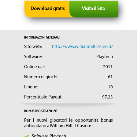
Download gratis
Visita il Sito
INFORMAZONI GENERALI
Sito web:
http://www.williamhillcasino.it/
Software:
Playtech
Online dal:
2011
Numero di giochi:
61
Lingue:
10
Percentuale Payout:
97.23
BONUS REGISTRAZIONE
Per i nuovi giocatori le opportunità bonus
abbondano a William Hill.it Casino:
Software Playtech