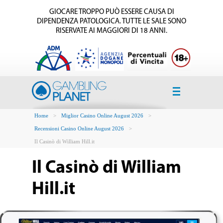
GIOCARE TROPPO PUÒ ESSERE CAUSA DI
DIPENDENZA PATOLOGICA. TUTTE LE SALE SONO
RISERVATE AI MAGGIORI DI 18 ANNI.
Home
>
Miglior Casino Online August 2026
>
Recensioni Casino Online August 2026
>
Il Casinò di William Hill.it
Il Casinò di William
Hill.it