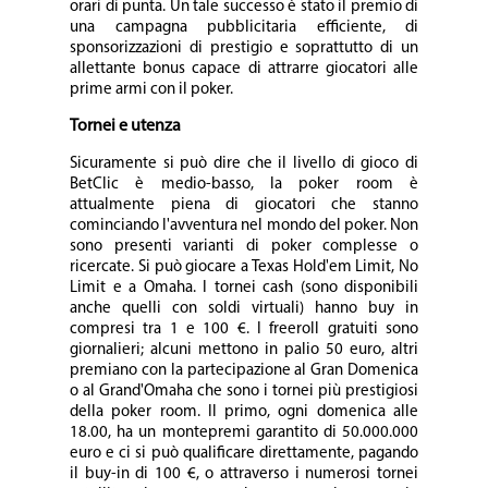
orari di punta. Un tale successo è stato il premio di
una campagna pubblicitaria efficiente, di
sponsorizzazioni di prestigio e soprattutto di un
allettante bonus capace di attrarre giocatori alle
prime armi con il poker.
Tornei e utenza
Sicuramente si può dire che il livello di gioco di
BetClic è medio-basso, la poker room è
attualmente piena di giocatori che stanno
cominciando l'avventura nel mondo del poker. Non
sono presenti varianti di poker complesse o
ricercate. Si può giocare a Texas Hold'em Limit, No
Limit e a Omaha. I tornei cash (sono disponibili
anche quelli con soldi virtuali) hanno buy in
compresi tra 1 e 100 €. I freeroll gratuiti sono
giornalieri; alcuni mettono in palio 50 euro, altri
premiano con la partecipazione al Gran Domenica
o al Grand'Omaha che sono i tornei più prestigiosi
della poker room. Il primo, ogni domenica alle
18.00, ha un montepremi garantito di 50.000.000
euro e ci si può qualificare direttamente, pagando
il buy-in di 100 €, o attraverso i numerosi tornei