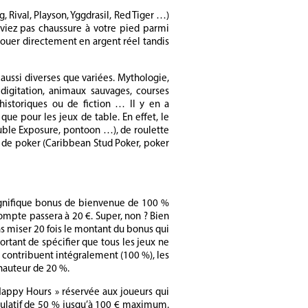
, Rival, Playson, Yggdrasil, Red Tiger …)
uviez pas chaussure à votre pied parmi
jouer directement en argent réel tandis
ussi diverses que variées. Mythologie,
idigitation, animaux sauvages, courses
historiques ou de fiction … Il y en a
que pour les jeux de table. En effet, le
uble Exposure, pontoon …), de roulette
t de poker (Caribbean Stud Poker, poker
 magnifique bonus de bienvenue de 100 %
compte passera à 20 €. Super, non ? Bien
ins miser 20 fois le montant du bonus qui
ortant de spécifier que tous les jeux ne
y contribuent intégralement (100 %), les
 hauteur de 20 %.
Happy Hours » réservée aux joueurs qui
umulatif de 50 % jusqu’à 100 € maximum.