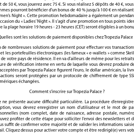
 de 50 €, vous jouerez avec 75 €. Si vous réalisez 5 dépôts de 40 €, vous
mmes pourront bénéficier d’un bonus de 40 % jusqu’à 100 € en réalisant u
lemen’s Night ». Cette promotion hebdomadaire a également un pendant
casion du « Ladies’ Night ». Il s’agit d’une promotion en tous points ide
re la plage horaire 19 heures - 23 heures (CET) seront éligibles à un bon
Quelles sont les solutions de paiement disponibles chez Tropezia Palace 
on de nombreuses solutions de paiement pour effectuer vos transactions
et les portefeuilles électroniques (les fameux « e-wallets » comme Skri
e votre pays de résidence. Il en va d’ailleurs de même pour les retraits
re de vérification interne en vertu de laquelle vous devrez produire des
ceptées par Tropezia Palace figurent l’euro, le dollar américain, la livre
ansactions seront protégées par un protocole de chiffrement de type SS
numériques échangées.
Comment s’inscrire sur Tropezia Palace ?
e ne présente aucune difficulté particulière. La procédure d’enregi
iption, vous devrez enregistrer un nom d’utilisateur et le mot de pas
rsonnelles (nom complet, date de naissance, adresse postale, numéro
ez profiter de cette étape pour solliciter l’envoi des newsletters et d
ous suffit de confirmer votre majorité et de valider les informations saisi
il. Cliquez dessus pour activer votre compte et être redirigé(e) vers votr