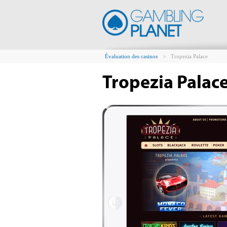
Évaluation des casinos
>
Tropezia Palace
Tropezia Palac