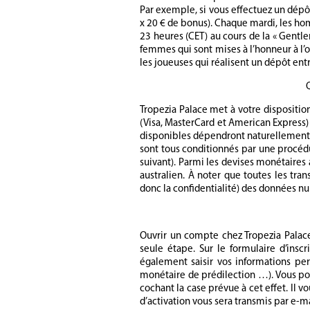
Par exemple, si vous effectuez un dépôt
x 20 € de bonus). Chaque mardi, les ho
23 heures (CET) au cours de la « Gent
femmes qui sont mises à l’honneur à l’oc
les joueuses qui réalisent un dépôt ent
Tropezia Palace met à votre dispositi
(Visa, MasterCard et American Express) 
disponibles dépendront naturellement d
sont tous conditionnés par une procédu
suivant). Parmi les devises monétaires ac
australien. À noter que toutes les tr
donc la confidentialité) des données 
Ouvrir un compte chez Tropezia Palac
seule étape. Sur le formulaire d’inscr
également saisir vos informations pe
monétaire de prédilection …). Vous pouv
cochant la case prévue à cet effet. Il v
d’activation vous sera transmis par e-ma