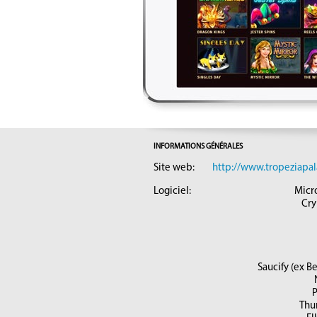
INFORMATIONS GÉNÉRALES
Site web:
http://www.tropeziapa
Logiciel:
Micr
Cry
Saucify (ex B
P
Thu