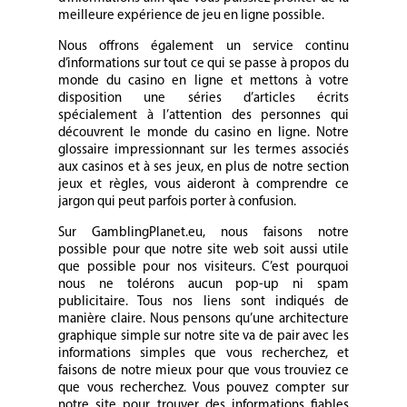
meilleure expérience de jeu en ligne possible.
Nous offrons également un service continu
d’informations sur tout ce qui se passe à propos du
monde du casino en ligne et mettons à votre
disposition une séries d’articles écrits
spécialement à l’attention des personnes qui
découvrent le monde du casino en ligne. Notre
glossaire impressionnant sur les termes associés
aux casinos et à ses jeux, en plus de notre section
jeux et règles, vous aideront à comprendre ce
jargon qui peut parfois porter à confusion.
Sur GamblingPlanet.eu, nous faisons notre
possible pour que notre site web soit aussi utile
que possible pour nos visiteurs. C’est pourquoi
nous ne tolérons aucun pop-up ni spam
publicitaire. Tous nos liens sont indiqués de
manière claire. Nous pensons qu’une architecture
graphique simple sur notre site va de pair avec les
informations simples que vous recherchez, et
faisons de notre mieux pour que vous trouviez ce
que vous recherchez. Vous pouvez compter sur
notre site pour trouver des informations fiables