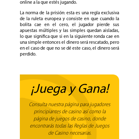
online a la que estés jugando.
La norma de la prisión: esta es una regla exclusiva
de la ruleta europea y consiste en que cuando la
bolita cae en el cero, el jugador pierde sus
apuestas múltiples y las simples quedan aisladas,
lo que significa que si en la siguiente ronda cae en
una simple entonces el dinero será rescatado, pero
en el caso de que no se dé este caso, el dinero será
perdido.
¡Juega y Gana!
Consulta nuestra página para jugadores
principiantes de casino así como la
página de juegos de casino, donde
encontrarás todas las Reglas de Juegos
de Casino necesarias.