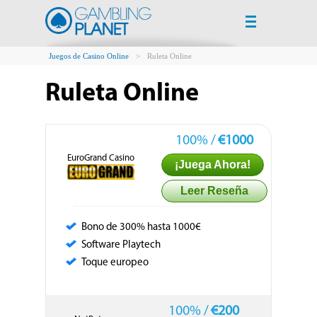
Juegos de Casino Online
>
Ruleta Online
Ruleta Online
100% /
€1000
EuroGrand Casino
¡Juega Ahora!
Leer Reseña
Bono de 300% hasta 1000€
Software Playtech
Toque europeo
100% /
€200