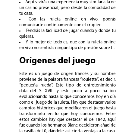
Aquí vivirás una experiencia muy similar a la de
un casino presencial, pero desde la comodidad de
tu casa.
Con las ruleta online en vivo, podrás
comunicarte continuamente con el crupier.
Tendrás la facilidad de jugar cuando y donde tu
quieras.
Y lo mejor de todo es, que con la ruleta online
en vivo no sentirás ningún tipo de presión sobre ti.
Orígenes del juego
Este es un juego de origen francés y su nombre
proviene de la palabra francesa “roulette”, es decir,
“pequeña rueda”. Este tipo de entretenimiento
data del S. XVIII y este poco a poco ha ido
evolucionando hasta lo que conocemos hoy en día
como el juego de la ruleta. Hay que destacar varios
cambios históricos que modificaron el juego hasta
transformarlo en lo que hoy conocemos. Entre
estos cambios hay que destacar el de 1842, aquí
fue cuando los hermanos Blanc decidieron añadirle
la casilla del 0, dándole así cierta ventaja a la casa.