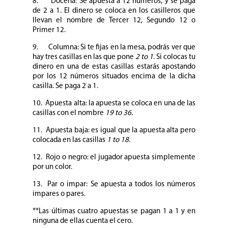
8. Docena: Se apuesta a 12 números, y se paga
de 2 a 1. El dinero se coloca en los casilleros que
llevan el nombre de Tercer 12, Segundo 12 o
Primer 12.
9. Columna: Si te fijas en la mesa, podrás ver que
hay tres casillas en las que pone
2 to 1
. Si colocas tu
dinero en una de estas casillas estarás apostando
por los 12 números situados encima de la dicha
casilla. Se paga 2 a 1.
10. Apuesta alta: la apuesta se coloca en una de las
casillas con el nombre
19 to 36.
11. Apuesta baja: es igual que la apuesta alta pero
colocada en las casillas
1 to 18.
12. Rojo o negro: el jugador apuesta simplemente
por un color.
13. Par o impar: Se apuesta a todos los números
impares o pares.
**Las últimas cuatro apuestas se pagan 1 a 1 y en
ninguna de ellas cuenta el cero.