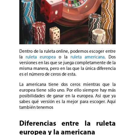
Dentro de la ruleta online, podemos escoger entre
la
ruleta europea
o la
ruleta americana
. Dos
versiones en las que se juega completamente de la
misma manera, pero en las que la única diferencia
es el número de ceros de esta.
La americana tiene dos ceros mientras que la
europea tiene sólo uno. Por ello siempre hay más
posibilidades de ganar en la europea. Así que ya
sabes qué versión es la mejor para escoger. Aquí
también tenemos
Diferencias entre la ruleta
europea y la americana