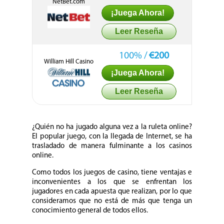
NetBet.com
¡Juega Ahora!
Leer Reseña
100% /
€200
William Hill Casino
¡Juega Ahora!
Leer Reseña
¿Quién no ha jugado alguna vez a la ruleta online?
El popular juego, con la llegada de Internet, se ha
trasladado de manera fulminante a los casinos
online.
Como todos los juegos de casino, tiene ventajas e
inconvenientes a los que se enfrentan los
jugadores en cada apuesta que realizan, por lo que
consideramos que no está de más que tenga un
conocimiento general de todos ellos.