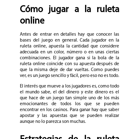
Cómo jugar a la ruleta
online
Antes de entrar en detalles hay que conocer las
bases del juego en general. Cada jugador en la
ruleta online, apuesta la cantidad que considere
adecuada en un color, número o en unas ciertas
combinaciones. El jugador gana si la bola de la
ruleta online coincide con su apuesta después de
que la misma deje de dar vueltas. Como puedes
ver, es un juego sencillo y fácil, pero eso no es todo.
El interés que mueve a los jugadores es, como todo
el mundo sabe, el del dinero y este dinero es el
que hace de un juego tan simple uno de los más
emocionantes de todos los que se pueden
encontrar en los casinos. Para ganar hay que saber
apostar y las apuestas que se pueden realizar
aunque no lo parezca son muchas.