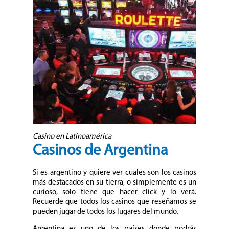
Casino en Latinoamérica
Casinos de Argentina
Si es argentino y quiere ver cuales son los casinos
más destacados en su tierra, o simplemente es un
curioso, solo tiene que hacer click y lo verá.
Recuerde que todos los casinos que reseñamos se
pueden jugar de todos los lugares del mundo.