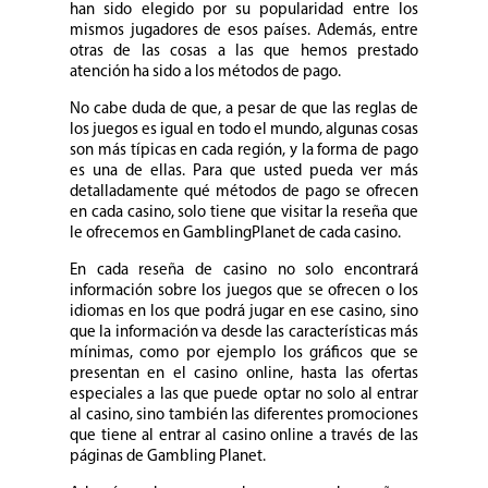
han sido elegido por su popularidad entre los
mismos jugadores de esos países. Además, entre
otras de las cosas a las que hemos prestado
atención ha sido a los métodos de pago.
No cabe duda de que, a pesar de que las reglas de
los juegos es igual en todo el mundo, algunas cosas
son más típicas en cada región, y la forma de pago
es una de ellas. Para que usted pueda ver más
detalladamente qué métodos de pago se ofrecen
en cada casino, solo tiene que visitar la reseña que
le ofrecemos en GamblingPlanet de cada casino.
En cada reseña de casino no solo encontrará
información sobre los juegos que se ofrecen o los
idiomas en los que podrá jugar en ese casino, sino
que la información va desde las características más
mínimas, como por ejemplo los gráficos que se
presentan en el casino online, hasta las ofertas
especiales a las que puede optar no solo al entrar
al casino, sino también las diferentes promociones
que tiene al entrar al casino online a través de las
páginas de Gambling Planet.