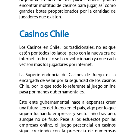
Argentina es uno de los países donde podrás
encontrar multitud de casinos para jugar, así como
grandes botes proporcionados por la cantidad de
jugadores que existen.
Casinos Chile
Los Casinos en Chile, los tradicionales, no es que
estén por todos los lados, pero con la nueva era de
internet, todo esto se ha revolucionado ya que cada
vez son más los jugadores por internet.
La Superintendencia de Casinos de Juego es la
encargada de velar por la seguridad de los casinos
Chile, por lo que todo lo referente al juego online
pasa por manos gubernamentales.
Este ente gubernamental nace a expensas crear
una futura Ley del Juego en el país, algo por lo que
siguen luchando empresas y sector año tras año,
aunque no de fruto. Pese a los esfuerzos por las
empresas online, el juego presencial en casinos
sigue creciendo con la presencia de numerosas