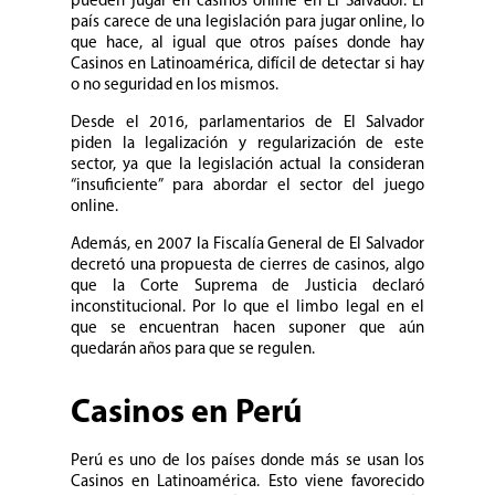
pueden jugar en casinos online en El Salvador. El
país carece de una legislación para jugar online, lo
que hace, al igual que otros países donde hay
Casinos en Latinoamérica, difícil de detectar si hay
o no seguridad en los mismos.
Desde el 2016, parlamentarios de El Salvador
piden la legalización y regularización de este
sector, ya que la legislación actual la consideran
“insuficiente” para abordar el sector del juego
online.
Además, en 2007 la Fiscalía General de El Salvador
decretó una propuesta de cierres de casinos, algo
que la Corte Suprema de Justicia declaró
inconstitucional. Por lo que el limbo legal en el
que se encuentran hacen suponer que aún
quedarán años para que se regulen.
Casinos en Perú
Perú es uno de los países donde más se usan los
Casinos en Latinoamérica. Esto viene favorecido