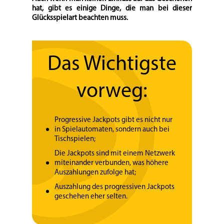
hat, gibt es einige Dinge, die man bei dieser
Glücksspielart beachten muss.
Das Wichtigste
vorweg:
Progressive Jackpots gibt es nicht nur
•
in Spielautomaten, sondern auch bei
Tischspielen;
Die Jackpots sind mit einem Netzwerk
•
miteinander verbunden, was höhere
Auszahlungen zufolge hat;
Auszahlung des progressiven Jackpots
•
geschehen eher selten.