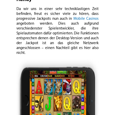
Da wir uns in einer sehr techniklastigen Zeit
befinden, freut es sicher viele zu hören, dass
progressive Jackpots nun auch in
Mobile Casinos
angeboten werden. Dies auch aufgrund
verschiedenster Spielentwickler, die ihre
Spielautomaten dafür optimierten. Die Funktionen
entsprechen denen der Desktop Version und auch
der Jackpot ist an das gleiche Netzwerk
angeschlossen – einen Nachteil gibt es hier also
nicht.