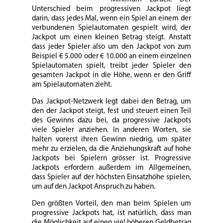
Unterschied beim progressiven Jackpot liegt
darin, dass jedes Mal, wenn ein Spiel an einem der
verbundenen Spielautomaten gespielt wird, der
Jackpot um einen kleinen Betrag steigt. Anstatt
dass jeder Spieler also um den Jackpot von zum
Beispiel € 5.000 oder € 10.000 an einem einzelnen
Spielautomaten spielt, treibt jeder Spieler den
gesamten Jackpot in die Höhe, wenn er den Griff
am Spielautomaten zieht.
Das Jackpot-Netzwerk legt dabei den Betrag, um
den der Jackpot steigt, fest und steuert einen Teil
des Gewinns dazu bei, da progressive Jackpots
viele Spieler anziehen. In anderen Worten, sie
halten vorerst ihren Gewinn niedrig, um später
mehr zu erzielen, da die Anziehungskraft auf hohe
Jackpots bei Spielern grösser ist. Progressive
Jackpots erfordern außerdem im Allgemeinen,
dass Spieler auf der höchsten Einsatzhöhe spielen,
um auf den Jackpot Anspruch zu haben.
Den größten Vorteil, den man beim Spielen um
progressive Jackpots hat, ist natürlich, dass man
die Möglichkeit auf einen viel höheren Geldbetrag