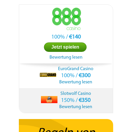
100% /
€140
Jetzt spielen
Bewertung lesen
EuroGrand Casino
100% /
€300
Bewertung lesen
Slotwolf Casino
150% /
€350
Bewertung lesen