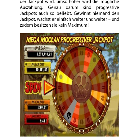
der Jackpot wird, umso höher wird die mögliche
Auszahlung. Genau darum sind progressive
Jackpots auch so beliebt: Gewinnt niemand den
Jackpot, wächst er einfach weiter und weiter – und
zudem besitzen sie kein Maximum!