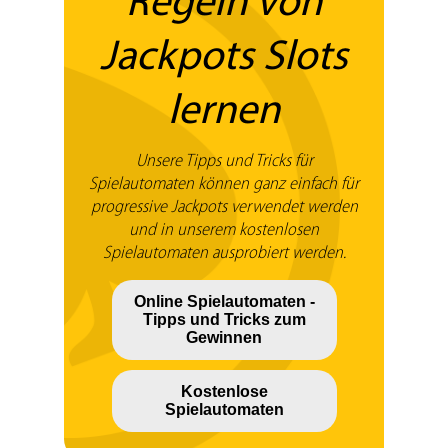
Regeln von
Jackpots Slots
lernen
Unsere Tipps und Tricks für
Spielautomaten können ganz einfach für
progressive Jackpots verwendet werden
und in unserem kostenlosen
Spielautomaten ausprobiert werden.
Online Spielautomaten -
Tipps und Tricks zum
Gewinnen
Kostenlose
Spielautomaten