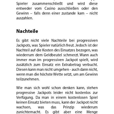
Spieler zusammenschließt und wird diese
entweder vom Casino ausschließen oder den
Gewinn – falls denn einer zustande kam – nicht
auszahlen.
Nachteile
Es gibt nicht viele Nachteile bei progressiven
Jackpots, was Spieler natürlich freut. Jedoch ist der
Nachteil auf die Kosten des Einsatzes bezogen, was
wiederrum dem Geldbeutel schmerzt. Wann auch
immer man im progressiven Jackpot spielt, wird
zusätzlich zum Einsatz ein Extrabetrag verbucht.
Diesen kann man nicht umgehen - auch dann nicht,
wenn man die höchste Wette setzt, um am Gewinn
teilzunehmen.
Wie man sich wohl schon denken kann, stehen
progressive Jackpots leider nicht kostenlos zur
Verfügung. Da man in einem kostenlosen Spiel
keinen Einsatz bieten muss, kann der Jackpot nicht
wachsen, was das Prinzip wiederum
zunichtemacht. Es gibt aber eine Menge