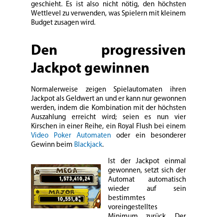
geschieht. Es ist also nicht nötig, den höchsten
Wettlevel zu verwenden, was Spielern mit kleinem
Budget zusagen wird.
Den progressiven
Jackpot gewinnen
Normalerweise zeigen Spielautomaten ihren
Jackpot als Geldwert an und er kann nur gewonnen
werden, indem die Kombination mit der höchsten
Auszahlung erreicht wird; seien es nun vier
Kirschen in einer Reihe, ein Royal Flush bei einem
Video Poker Automaten
oder ein besonderer
Gewinn beim
Blackjack
.
Ist der Jackpot einmal
gewonnen, setzt sich der
Automat automatisch
wieder auf sein
bestimmtes
voreingestelltes
Minimum zurück. Der