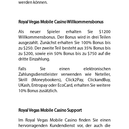
werden können.
Royal Vegas Mobile Casino Willkommensbonus
Als neuer Spieler erhalten Sie $1200
Willkommensbonus. Der Bonus wird in drei Teilen
ausgezahlt. Zunächst erhalten Sie 100% Bonus bis
zu $250. Der zweite Teil besteht aus 35% Bonus bis
zu $200, sowie ein 50% Bonus bis zu $750 auf die
dritte Einzahlung.
Falls Sie einen elektronischen
Zahlungsdienstleister verwenden wie Neteller,
Skrill (Moneybookers), Click2Pay, ClickandBuy,
UKash, Entropay oder EcoCard, erhalten Sie weitere
10% Bonus zusätzlich.
Royal Vegas Mobile Casino Support
Im Royal Vegas Mobile Casino finden Sie einen
hervorragenden Kundendienst vor, der auch die